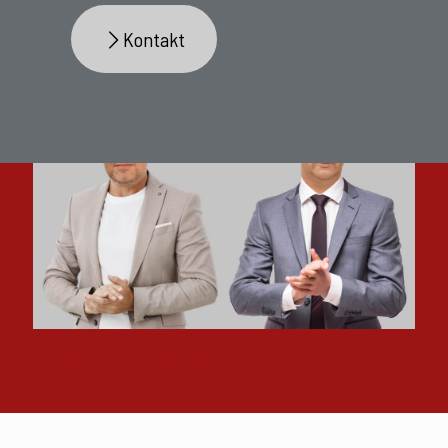
Kontakt
Właściciele
AEP
Marcin Rybicki
Łukasz Zawada