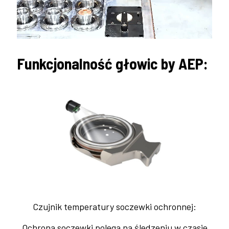
Funkcjonalność głowic by AEP:
Czujnik temperatury soczewki ochronnej:
Ochrona soczewki polega na śledzeniu w czasie