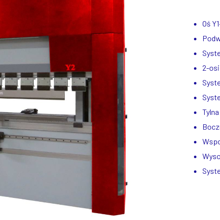
Oś Y1
Podw
Syste
2-osi
Syst
Syst
Tylna
Bocz
Wspor
Wysok
Syst