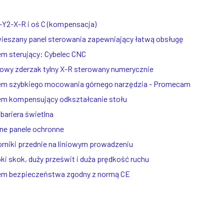
-Y2-X-R i oś C (kompensacja)
ieszany panel sterowania zapewniający łatwą obsługę
m sterujący: Cybelec CNC
owy zderzak tylny X-R sterowany numerycznie
em szybkiego mocowania górnego narzędzia - Promecam
em kompensujący odkształcanie stołu
 bariera świetlna
ne panele ochronne
niki przednie na liniowym prowadzeniu
i skok, duży prześwit i duża prędkość ruchu
em bezpieczeństwa zgodny z normą CE