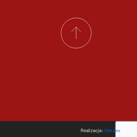
Realizacja:
tbla.dev