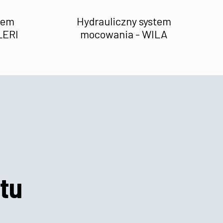
tem
Hydrauliczny system
LERI
mocowania - WILA
tu