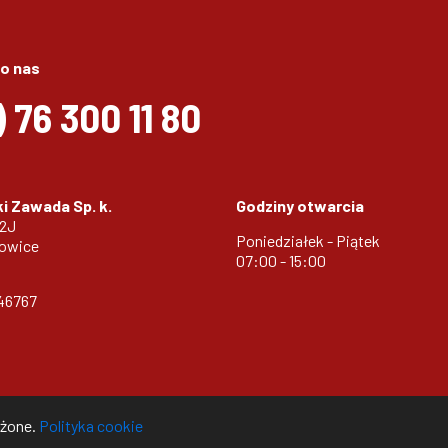
o nas
)
76 300 11 80
i Zawada Sp. k.
Godziny otwarcia
32J
Poniedziałek - Piątek
zowice
07:00 - 15:00
46767
eżone.
Polityka cookie