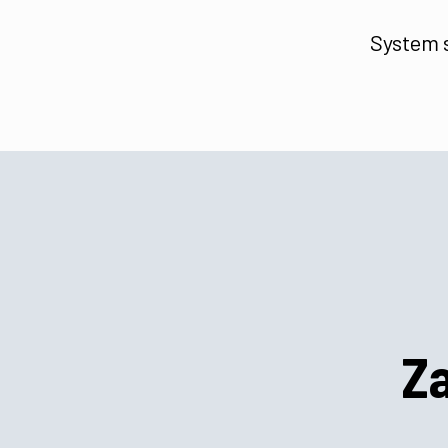
System 
Z