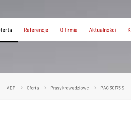
ferta
Referencje
O firmie
Aktualności
K
AEP
Oferta
Prasy krawędziowe
PAC 30175 S