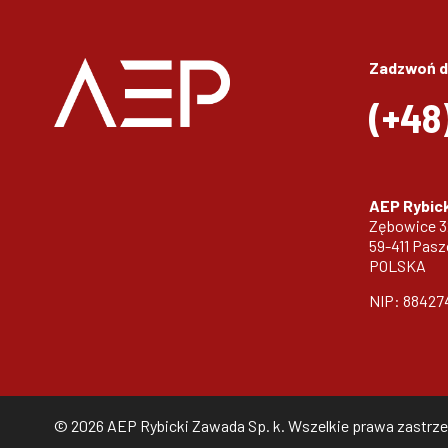
Zadzwoń d
(+48
AEP Rybick
Zębowice 
59-411 Pas
POLSKA
NIP: 88427
© 2026 AEP Rybicki Zawada Sp. k. Wszelkie prawa zastrz