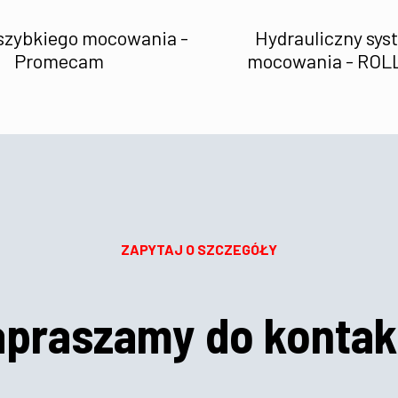
szybkiego mocowania -
Hydrauliczny sys
Promecam
mocowania - ROL
ZAPYTAJ O SZCZEGÓŁY
apraszamy do kontak