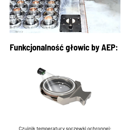
Funkcjonalność głowic by AEP:
Czujnik temperatury soczewki ochronnej: