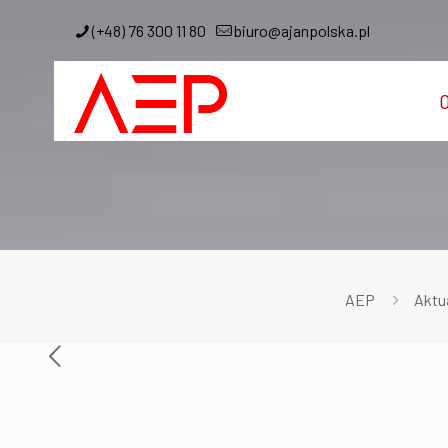
(+48) 76 300 11 80
biuro@ajanpolska.pl
O
AEP
Aktu