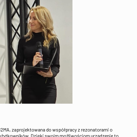
62MA, zaprojektowana do współpracy z rezonatorami o
ch użytkowników. Dzięki swoim możliwościom urządzenie to