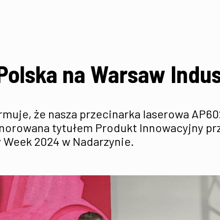
Polska na Warsaw Indu
ormuje, że nasza przecinarka laserowa AP
onorowana tytułem Produkt Innowacyjny pr
y Week 2024 w Nadarzynie.