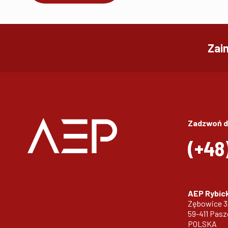
Zai
Zadzwoń d
(+48
AEP Rybick
Zębowice 
59-411 Pas
POLSKA