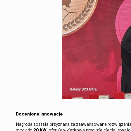
Docenione innowacje
Nagroda została przyznana za zaawansowane rozwiązania 
mocy do
20 kW
, oferuje wyjątkową precyzję cięcia, trwa