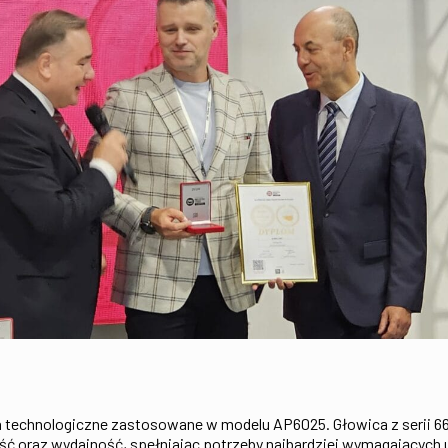
technologiczne zastosowane w modelu AP6025. Głowica z serii 6
łość oraz wydajność, spełniając potrzeby najbardziej wymagający